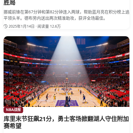
胜局
挪威前锋在第67分钟和第82分钟连入两球，帮助蓝月亮在积分榜上追
平领头羊。德布劳内送出两次精准助攻，获评全场最佳。
2025年1月14日 · 阅读量 12.6万
NBA战报
库里末节狂飙21分，勇士客场掀翻湖人守住附加
赛希望