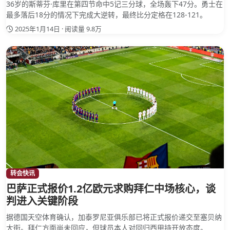
36岁的斯蒂芬·库里在第四节命中5记三分球，全场轰下47分。勇士在
最多落后18分的情况下完成大逆转，最终比分定格在128-121。
2025年1月14日 · 阅读量 9.8万
转会快讯
巴萨正式报价1.2亿欧元求购拜仁中场核心，谈
判进入关键阶段
据德国天空体育确认，加泰罗尼亚俱乐部已将正式报价递交至塞贝纳
大街。拜仁方面尚未回应，但球员本人对回归西甲持开放态度。