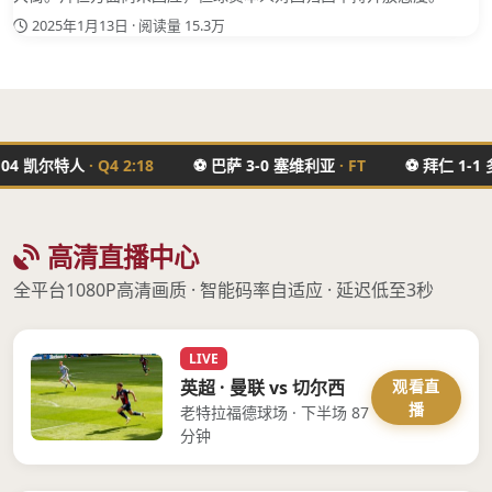
2025年1月13日 · 阅读量 15.3万
尔特人
· Q4 2:18
⚽ 巴萨
3
-
0
塞维利亚
· FT
⚽ 拜仁
1
-
1
多特蒙
高清直播中心
全平台1080P高清画质 · 智能码率自适应 · 延迟低至3秒
LIVE
观看直
英超 · 曼联 vs 切尔西
播
老特拉福德球场 · 下半场 87
分钟